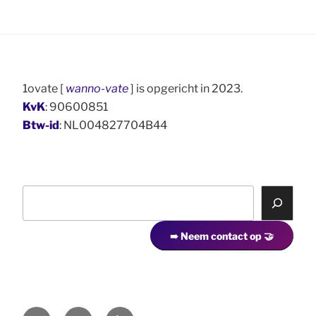
1ovate [
wanno-vate
] is opgericht in 2023.
KvK
: 90600851
Btw-id
: NL004827704B44
Z
o
e
➠ Neem contact op 🤝
k
e
n
LinkedIn
Mail
Contact