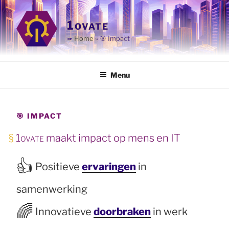
Ga
naar
1ovate
de
➠
Home
»
🎯 Impact
inhoud
Menu
🎯 IMPACT
1ovate
maakt impact op mens en IT
👍
Positieve
ervaringen
in
samenwerking
🌈
Innovatieve
doorbraken
in werk