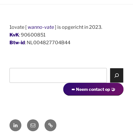
1ovate [
wanno-vate
] is opgericht in 2023.
KvK
: 90600851
Btw-id
: NL004827704B44
Z
o
e
➠ Neem contact op 🤝
k
e
n
LinkedIn
Mail
Contact