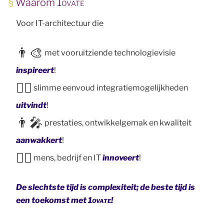
Waarom
1ovate
Voor IT-architectuur die
👨‍🎨
met vooruitziende technologievisie
inspireert
!
🕵️‍♂️
slimme eenvoud integratiemogelijkheden
uitvindt
!
👨‍🎤
prestaties, ontwikkelgemak en kwaliteit
aanwakkert
!
🧙‍♂️
mens, bedrijf en IT
innoveert
!
De slechtste tijd is complexiteit; de beste tijd is
een toekomst met
1ovate
!