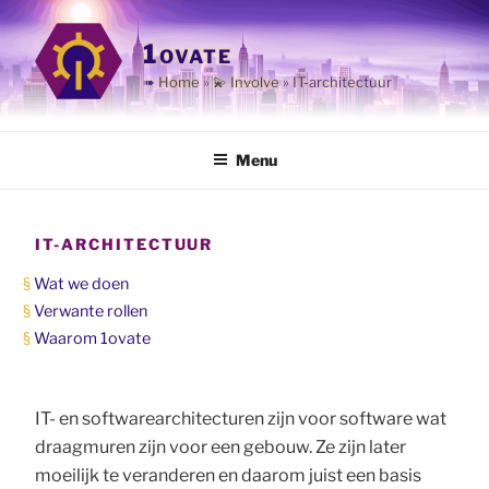
Ga
naar
1ovate
de
➠
Home
»
💫 Involve
»
IT-architectuur
inhoud
Menu
IT-ARCHITECTUUR
Wat we doen
Verwante rollen
Waarom 1ovate
IT- en softwarearchitecturen zijn voor software wat
draagmuren zijn voor een gebouw. Ze zijn later
moeilijk te veranderen en daarom juist een basis