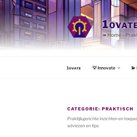
Ga
naar
de
1ovat
inhoud
➠
Home
»
Prak
1ᴏᴠᴀᴛᴇ
💡 Innovate
💫 
CATEGORIE:
PRAKTISCH
Praktijkgerichte inzichten en toepa
adviezen en tips