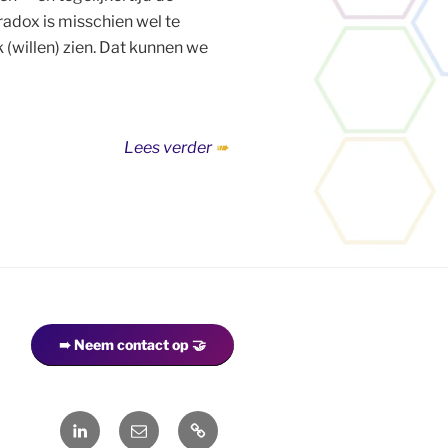
adox is misschien wel te
(willen) zien. Dat kunnen we
“Werk
Lees verder
maken
van
vergaderingen”
➠ Neem contact op 🤝
LinkedIn
Mail
Contact