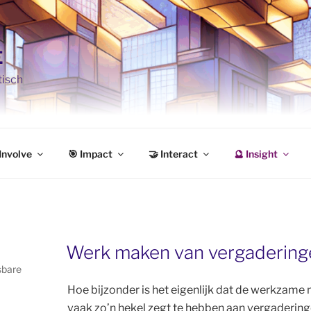
e
tisch
Involve
🎯 Impact
🤝 Interact
🔮 Insight
Werk maken van vergadering
sbare
Hoe bijzonder is het eigenlijk dat de werkzame 
vaak zo’n hekel zegt te hebben aan vergaderinge