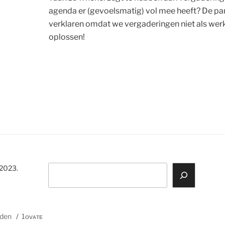
agenda er (gevoelsmatig) vol mee heeft? De par
verklaren omdat we vergaderingen niet als werk 
oplossen!
Z
 2023.
o
e
k
e
rden
1ᴏᴠᴀᴛᴇ
n