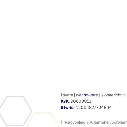
1ovate [
wanno-vate
] is opgericht in
KvK
: 90600851
Btw-id
: NL004827704B44
Privacybeleid
Algemene voorwaa