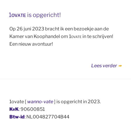
is
live”
1ᴏᴠᴀᴛᴇ is opgericht!
Op 26 juni 2023 bracht ik een bezoekje aan de
Kamer van Koophandel om
1ovate
in te schrijven!
Een nieuw avontuur!
“1ᴏᴠᴀ
Lees verder
is
opgeri
1ovate [
wanno-vate
] is opgericht in 2023.
KvK
: 90600851
Btw-id
: NL004827704B44