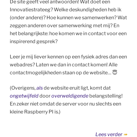
De site geeft veel antwoorden! Wat doet een
Innovatiestrateeg? Welke deskundigheden heb ik
(onder andere)? Hoe kunnen we samenwerken? Wat
zeggen anderen over samenwerking met mij? En
het belangrijkste: hoe komen we in contact voor een
inspirerend gesprek?
Leer je mij liever kennen op een fysiek adres dan een
webadres? Laten we dan in contact komen! Alle
contactmogelijkheden staan op de website… 😇
(Overigens,
als
de website eruit ligt, komt dat
ongetwijfeld
door
overweldigende
belangstelling!
En zeker niet omdat de server voor nu slechts een
kleine Raspberry PI is.)
“Webs
Lees verder