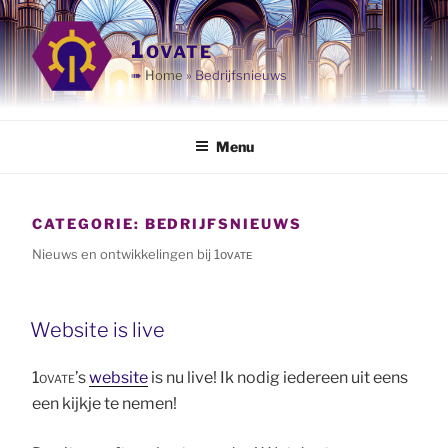
Ga
naar
1ovate
de
➠
Home
»
Bedrijfsnieuws
inhoud
Menu
CATEGORIE:
BEDRIJFSNIEUWS
Nieuws en ontwikkelingen bij 1ᴏᴠᴀᴛᴇ
Website is live
1ovate
’s
website
is nu live! Ik nodig iedereen uit eens
een kijkje te nemen!