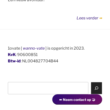
“1ᴏᴠᴀ
Lees verder
is
opgeri
1ovate [
wanno-vate
] is opgericht in 2023.
KvK
: 90600851
Btw-id
: NL004827704B44
Z
o
e
➠ Neem contact op 🤝
k