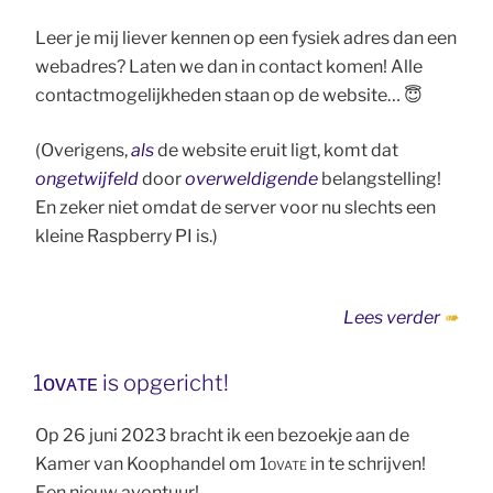
Leer je mij liever kennen op een fysiek adres dan een
webadres? Laten we dan in contact komen! Alle
contactmogelijkheden staan op de website… 😇
(Overigens,
als
de website eruit ligt, komt dat
ongetwijfeld
door
overweldigende
belangstelling!
En zeker niet omdat de server voor nu slechts een
kleine Raspberry PI is.)
“Webs
Lees verder
is
live”
1ᴏᴠᴀᴛᴇ is opgericht!
Op 26 juni 2023 bracht ik een bezoekje aan de
Kamer van Koophandel om
1ovate
in te schrijven!
Een nieuw avontuur!