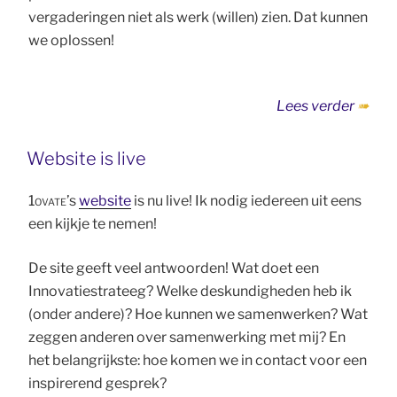
vergaderingen niet als werk (willen) zien. Dat kunnen
we oplossen!
“Werk
Lees verder
make
van
Website is live
verga
1ovate
’s
website
is nu live! Ik nodig iedereen uit eens
een kijkje te nemen!
De site geeft veel antwoorden! Wat doet een
Innovatiestrateeg? Welke deskundigheden heb ik
(onder andere)? Hoe kunnen we samenwerken? Wat
zeggen anderen over samenwerking met mij? En
het belangrijkste: hoe komen we in contact voor een
inspirerend gesprek?