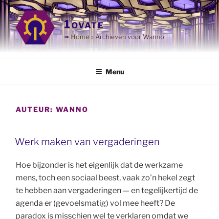
Ga
naar
1ovate
de
➠
Home
»
Archieven voor Wanno
inhoud
Menu
AUTEUR:
WANNO
Werk maken van vergaderingen
Hoe bijzonder is het eigenlijk dat de werkzame
mens, toch een sociaal beest, vaak zo’n hekel zegt
te hebben aan vergaderingen — en tegelijkertijd de
agenda er (gevoelsmatig) vol mee heeft? De
paradox is misschien wel te verklaren omdat we