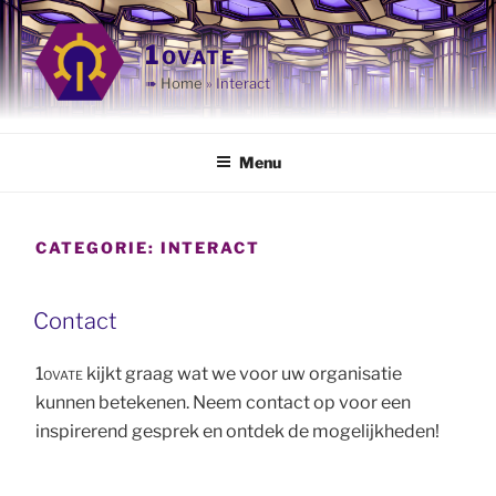
Ga
naar
1ovate
de
➠
Home
»
Interact
inhoud
Menu
CATEGORIE:
INTERACT
Contact
1ovate
kijkt graag wat we voor uw organisatie
kunnen betekenen. Neem contact op voor een
inspirerend gesprek en ontdek de mogelijkheden!